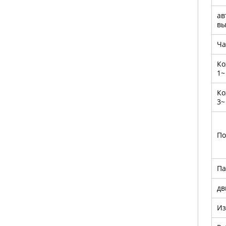
ав
вы
Ча
Ко
1~
Ко
3~
По
Па
дв
Из