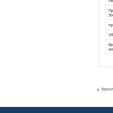
Ра
Пр
30
пр
Об
Вр
мо
‹
Вернут