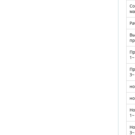
Со
ма
Р
Вы
пр
Пр
1~
Пр
3~
но
но
Но
1~
Но
3~