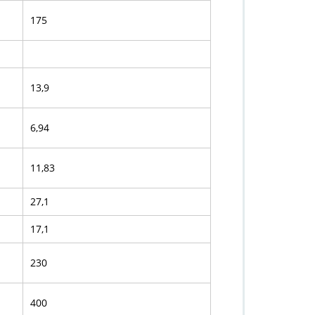
175
13,9
6,94
11,83
27,1
17,1
230
400