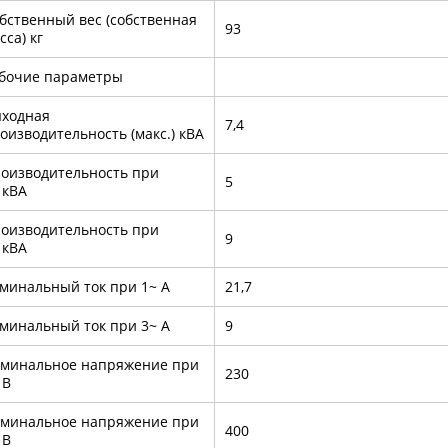
бственный вес (собственная
93
сса) кг
абочие параметры
ходная
7,4
оизводительность (макс.) кВА
оизводительность при
5
 кВА
оизводительность при
9
 кВА
минальный ток при 1~ А
21,7
минальный ток при 3~ А
9
минальное напряжение при
230
 В
минальное напряжение при
400
 В