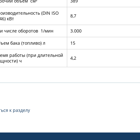
бочий объем см³
389
оизводительность (DIN ISO
8,7
46) кВт
и числе оборотов 1/мин
3.000
ъем бака (топливо) л
15
емя работы (при длительной
4,2
щности) ч
ься к разделу