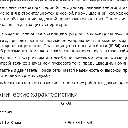
еносные генераторы серии G – это универсальные энергопита
менения в строительно-технической, промышленной, коммерчес
рах и обладающие надежной производительностью. Они отлич
опасности для защиты оператора.
бе модели генераторов оснащены устройством контроля изоля
лагодаря электронной системе регулирования напряжения моде
ыходное напряжение. Она защищена от пыли и брызг (IP 54) и 
08 регламента Немецкого союза специалистов водо- и газоснаб
одель GS 12AI располагает особенно высокими резервами мощн
отребители со значением пускового тока, превышающим номина
-тактный двигатель Honda отличается надежностью, высокой пр
лительным сроком службы.
ак большого объема позволяет генератору работать долгое вре
хнические характеристики
G 7AI
азмеры
x Ш x В мм
695 x 544 x 570