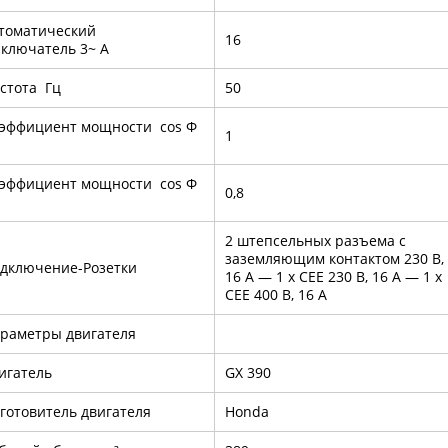
томатический
16
ключатель 3~ А
стота Гц
50
эффициент мощности cos Φ
1
эффициент мощности cos Φ
0,8
2 штепсельных разъема с
заземляющим контактом 230 В,
дключение-Розетки
16 А — 1 x CEE 230 В, 16 А — 1 x
CEE 400 В, 16 А
раметры двигателя
игатель
GX 390
готовитель двигателя
Honda