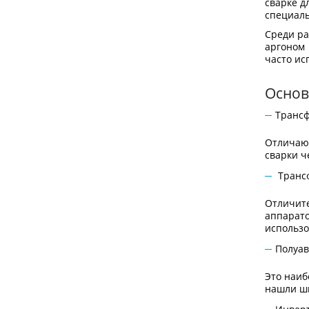
сварке д
специаль
Среди ра
аргоном 
часто ис
Основ
Трансф
Отличают
сварки ч
Трансф
Отличите
аппарато
использо
Полуав
Это наиб
нашли ши