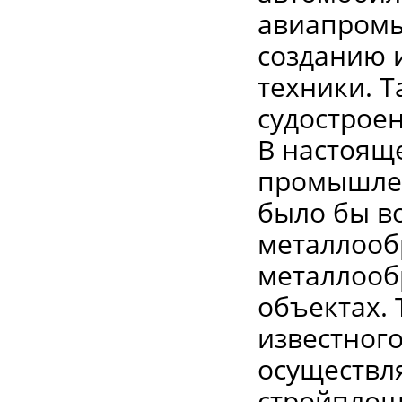
авиапромы
созданию 
техники. Т
судостроен
В настоящ
промышлен
было бы в
металлооб
металлооб
объектах. 
известного
осуществл
стройплощ