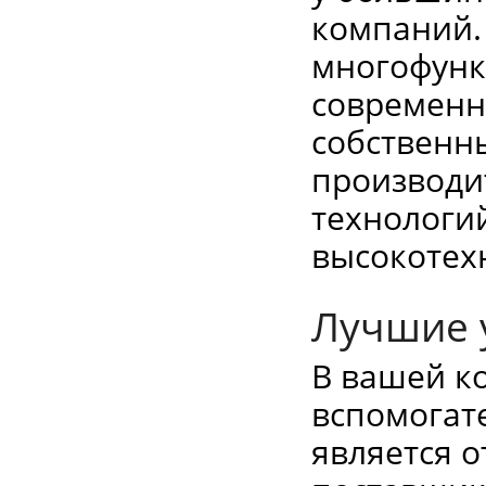
компаний. 
многофунк
современн
собственн
производи
технологий
высокотех
Лучшие 
В вашей к
вспомогат
является 