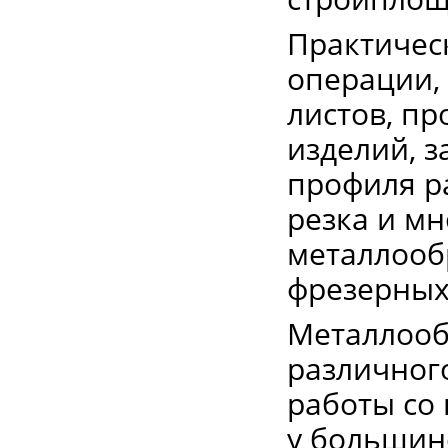
Практическ
операции, 
листов, п
изделий, з
профиля р
резка и мн
металлооб
фрезерных
Металлооб
различног
работы со
у большин