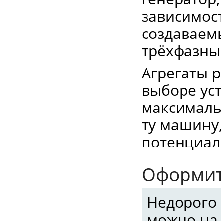
зависимост
создаваем
трёхфазны
Агрегаты 
выборе ус
максималь
ту машину
потенциал
Оформит
Недорого 
можно на