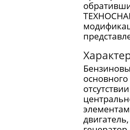
обративши
ТЕХНОСНАБ
модификац
представле
Характе
Бензиновы
основного
отсутстви
центральн
элементам
двигатель
генератор,