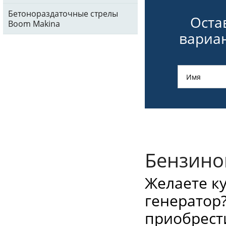
Бетонораздаточные стрелы
Оста
Boom Makina
вариан
Бензино
Желаете к
генератор
приобрести