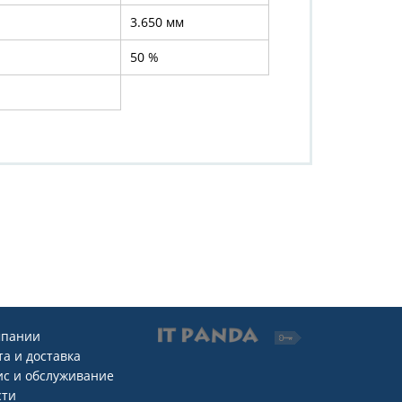
3.650 мм
50 %
мпании
а и доставка
ис и обслуживание
сти