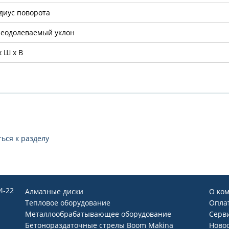
диус поворота
еодолеваемый уклон
x Ш x В
ься к разделу
54-22
Алмазные диски
О ко
Тепловое оборудование
Оплат
Металлообрабатывающее оборудование
Серв
Бетонораздаточные стрелы Boom Makina
Ново