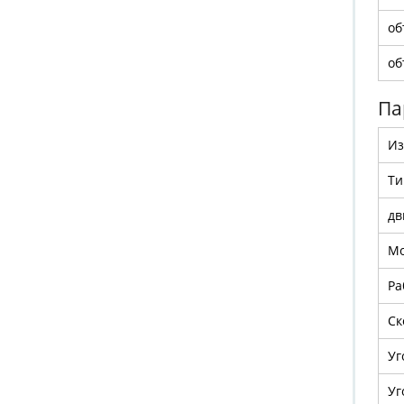
об
об
Па
Из
Ти
дв
Мо
Ра
Ск
Уг
Уг