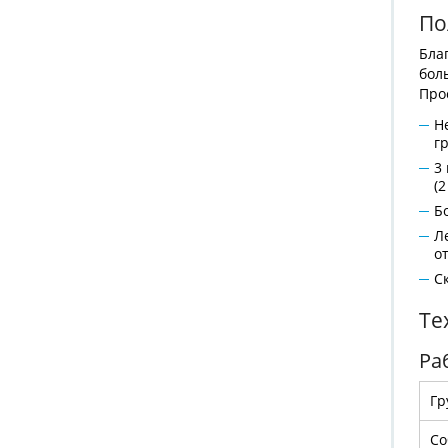
По
Бла
бол
Про
Н
г
3
(2
Б
Л
о
С
Те
Ра
Гр
Со