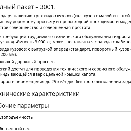
лный пакет – 3001.
годаря наличию трех видов кузовов (вкл. кузов с малой высотой 
ьшому дорожному просвету и превосходной проходимости модель
стое совершенство и совершенная простота.
е требующий трудоемкого технического обслуживания гидрост
рузоподъёмность 3 000 кг; может поставляться с завода с кабино
 вида кузовов: с выгрузкой вперёд (стандарт), поворотный кузов
 200 мм).
ольшой дорожный просвет.
егкий доступ для проведения технического и сервисного обслу
ткидывающейся вверх цельной крышки капота.
корость перемещения до 25 км/ч для быстрого выполнения зада
хнические характеристики
бочие параметры
узоподъемность
бственный вес