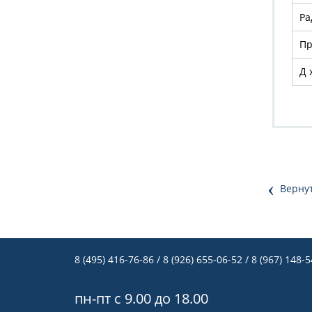
Ра
Пр
Д 
‹
Вернут
8 (495) 416-76-86
/ 8 (926) 655-06-52 / 8 (967) 148-
пн-пт с 9.00 до 18.00