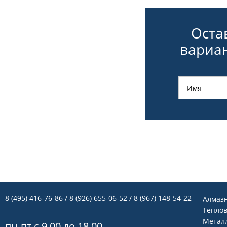
Оста
вариан
8 (495) 416-76-86
/ 8 (926) 655-06-52 / 8 (967) 148-54-22
Алмаз
Теплов
Метал
пн-пт с 9.00 до 18.00