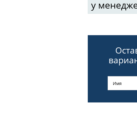
у менедже
Оста
вариан