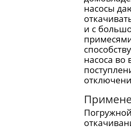
насосы да
откачивать
и с больш
примесями
способств
насоса во
поступлени
отключени
Примене
Погружной
откачивани