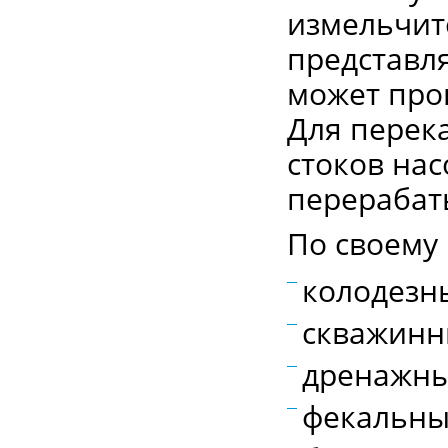
измельчит
представл
может про
Для перек
стоков на
перерабат
По своему
колодезн
скважинн
дренажны
фекальны