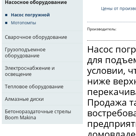
Насосное оборудование
Цены от произв
Насос погружной
Мотопомпы
Производитель:
Сварочное оборудование
Насос пог
Грузоподъемное
оборудование
для подъе
условии, ч
Электроснабжение и
освещение
ниже верх
Тепловое оборудование
перекачив
Алмазные диски
Продажа т
востребо
Бетонораздаточные стрелы
Boom Makina
предприят
домовладе