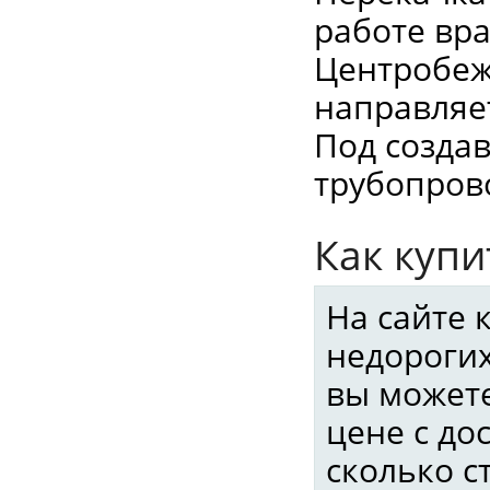
работе вр
Центробеж
направляет
Под созда
трубопров
Как купи
На сайте
недорогих
вы можете
цене с до
сколько с