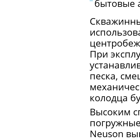
бытовые 
Скважинны
использов
центробеж
При экспл
устанавлив
песка, сме
механическ
колодца бу
Высоким с
погружные
Neuson вып