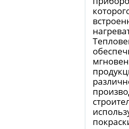
приборо
которог
встроен
нагрева
Теплове
обеспеч
мгновен
продукц
различно
произво
строите
использ
покраск