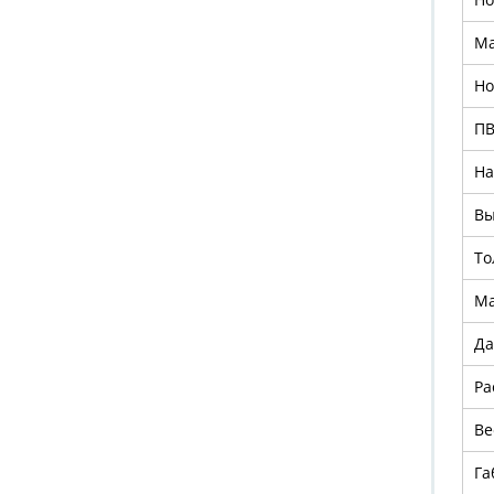
Ма
Но
ПВ
На
Вы
То
Ма
Да
Ра
Ве
Га