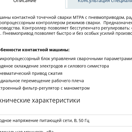
Описание
Консультация специал
ины контактной точечной сварки МТРА с пневмоприводом, ра
ропроцессорным контроллером режимов сварки. Предназначен
изводства. Контроллер позволяет бесступенчато регулировать: 
а. Пневмопривод позволяет быстро и без особых усилий произ
обенности контактной машины:
икропроцессорный блок управления сварочными параметрам
одяное охлаждение электродов и силового симистора
невматический привод сжатия
адиальное перемещение рабочего плеча
строенный фильтр-регулятор с манометром
хнические характеристики
одное напряжение питающей сети, В, 50 Гц
минальная мощность, кВа