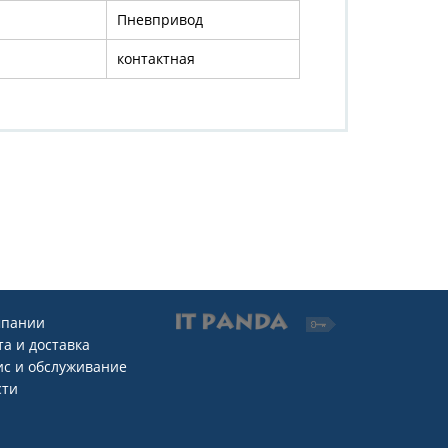
Пневпривод
контактная
мпании
а и доставка
ис и обслуживание
сти