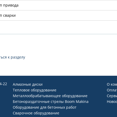
п привода
п сварки
ься к разделу
54-22
Алмазные диски
О ко
Тепловое оборудование
Оплат
Металлообрабатывающее оборудование
Серв
Бетонораздаточные стрелы Boom Makina
Ново
Оборудование для бетонных работ
Сварочное оборудование