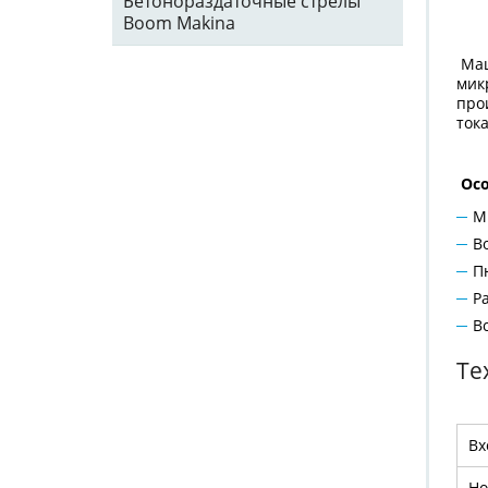
Бетонораздаточные стрелы
Boom Makina
Маш
мик
про
ток
Ос
М
В
П
Р
В
Те
Вх
Но