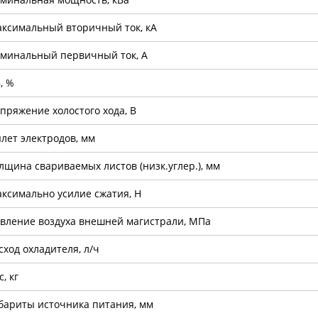
ксимальный вторичный ток, кА
минальный первичный ток, А
, %
пряжение холостого хода, В
лет электродов, мм
лщина свариваемых листов (низк.углер.), мм
ксимально усилие сжатия, H
вление воздуха внешней магистрали, МПа
сход охладителя, л/ч
с, кг
бариты источника питания, мм