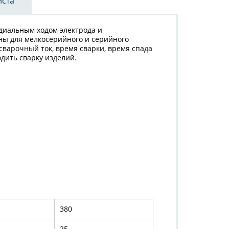
иста
диальным ходом электрода и
ы для мелкосерийного и серийного
сварочный ток, время сварки, время спада
водить сварку изделий.
и
380
25