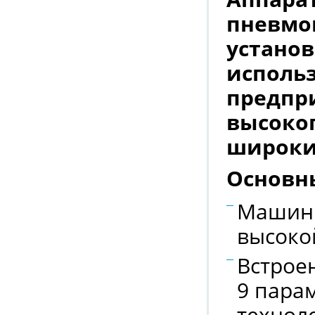
пневмо
устано
исполь
предпр
высоко
широки
Основн
Машины
высоко
Встрое
9 пара
технол