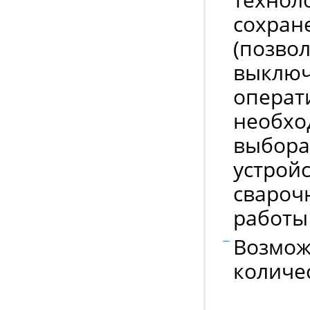
сохран
(позво
выключ
операт
необхо
выбора
устрой
свароч
работы
Возмож
количес