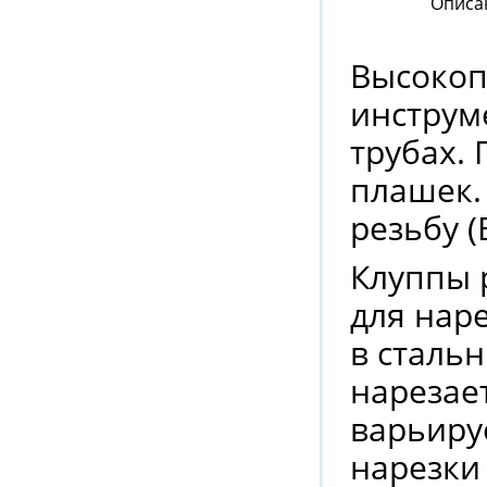
Описа
Высокоп
инструм
трубах.
плашек.
резьбу (B
Клуппы 
для нар
в стальн
нарезае
варьиру
нарезки