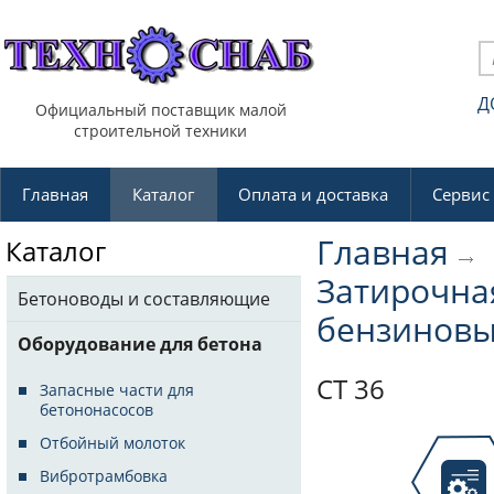
Д
Официальный поставщик малой
строительной техники
Главная
Каталог
Оплата и доставка
Сервис
Главная
Каталог
Затирочн
Бетоноводы и составляющие
бензинов
Оборудование для бетона
CT 36
Запасные части для
бетононасосов
Отбойный молоток
Вибротрамбовка