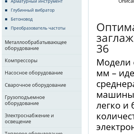
Описа
Арматурный инструмент
Глубинный вибратор
Бетоновод
Оптим
Преобразователь частоты
заглаж
Металлообрабатывающее
36
оборудование
Модели 
Компрессоры
мм – ид
Насосное оборудование
среднер
Сварочное оборудование
машины 
Грузоподъемное
легко и
оборудование
количес
Электроснабжение и
освещение
электро
Тепловое оборудование