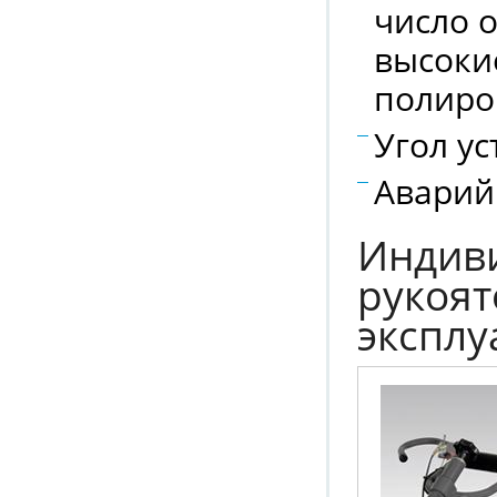
число 
высоки
полиро
Угол ус
Аварий
Индив
рукоят
эксплу