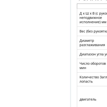
Д x Ш x В (с руко
неподвижное
исполнение) мм
Вес (без рукоятк
Диаметр
разглаживания
Диапазон угла у
Число оборотов 
мин
Количество За
лопасть
двигатель