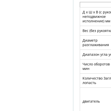
Д x Ш x В (с руко
неподвижное
исполнение) мм
Вес (без рукоятк
Диаметр
разглаживания
Диапазон угла у
Число оборотов 
мин
Количество За
лопасть
двигатель